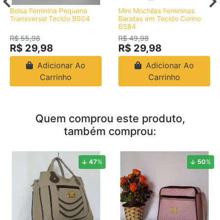
Bolsa Feminina Pequena
Mini Mochilas Femininas
Transversal Tecido BS04
Baratas em Tecido Corino
BS84
R$ 55,98
R$ 49,98
R$ 29,98
R$ 29,98
Adicionar Ao
Adicionar Ao
Carrinho
Carrinho
Quem comprou este produto,
também comprou:
47
%
50
%