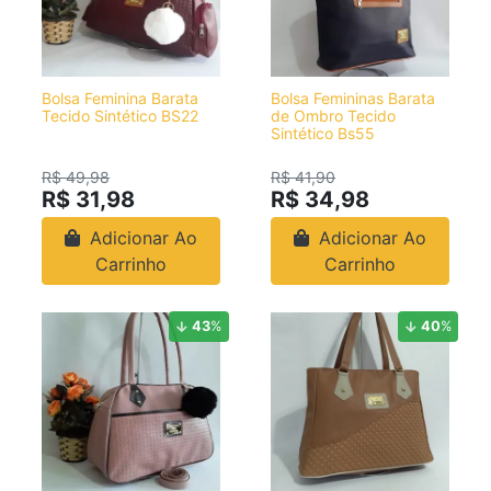
Bolsa Feminina Barata
Bolsa Femininas Barata
Tecido Sintético BS22
de Ombro Tecido
Sintético Bs55
R$ 49,98
R$ 41,90
R$ 31,98
R$ 34,98
Adicionar Ao
Adicionar Ao
Carrinho
Carrinho
43
%
40
%