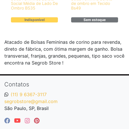
Social Média de Lado De
de ombro em Tecido
Ombro BS35
Bs49
Indisponível
Sem estoque
Atacado de Bolsas Femininas de corino para revenda,
direto de fábrica, com ótima margem de ganho. Bolsa
transversal, franjas, grandes, pequenas, tipo saco você
encontra na Segrob Store !
Contatos
(11) 9 6367-3117
segrobstore@gmail.com
São Paulo, SP, Brasil