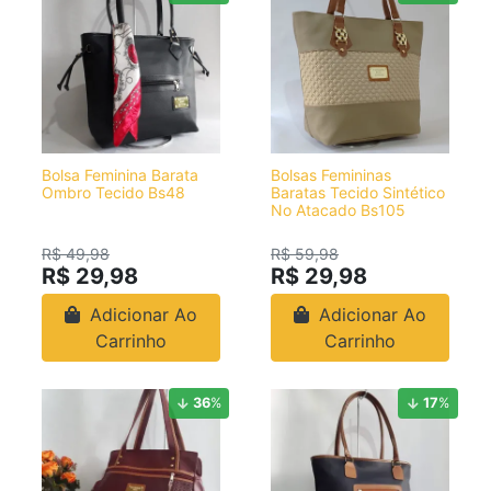
Bolsa Feminina Barata
Bolsas Femininas
Ombro Tecido Bs48
Baratas Tecido Sintético
No Atacado Bs105
R$ 49,98
R$ 59,98
R$ 29,98
R$ 29,98
Adicionar Ao
Adicionar Ao
Carrinho
Carrinho
36
%
17
%