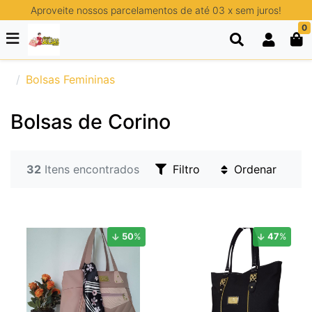
Aproveite nossos parcelamentos de até 03 x sem juros!
0
Bolsas Femininas
Bolsas de Corino
32
Itens encontrados
Filtro
Ordenar
50
%
47
%