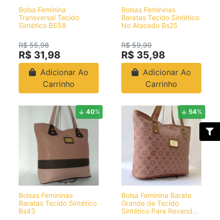
Bolsa Feminina
Bolsas Femininas
Transversal Tecido
Baratas Tecido Sintético
Sintético BS58
No Atacado Bs25
R$ 55,98
R$ 59,90
R$ 31,98
R$ 35,98
Adicionar Ao
Adicionar Ao
Carrinho
Carrinho
40
%
54
%
Bolsas Femininas
Bolsa Feminina Barata
Baratas Tecido Sintético
Grande de Tecido
Bs43
Sintético Para Revenda
BS3008