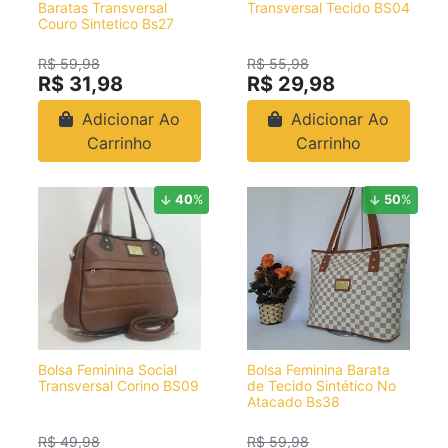
Baratas Transversal
Transversal Tecido BS04
Couro Sintetico Bs27
R$ 59,98
R$ 55,98
R$ 31,98
R$ 29,98
Adicionar Ao
Adicionar Ao
Carrinho
Carrinho
40
%
50
%
Bolsa Feminina Social
Bolsa Feminina Barata
Transversal Corino BS09
de Tecido Sintético No
Atacado Bs38
R$ 49,98
R$ 59,98