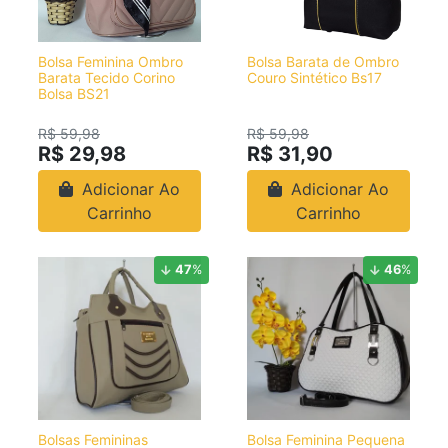
Bolsa Feminina Ombro
Bolsa Barata de Ombro
Barata Tecido Corino
Couro Sintético Bs17
Bolsa BS21
R$ 59,98
R$ 59,98
R$ 29,98
R$ 31,90
Adicionar Ao
Adicionar Ao
Carrinho
Carrinho
47
%
46
%
Bolsas Femininas
Bolsa Feminina Pequena