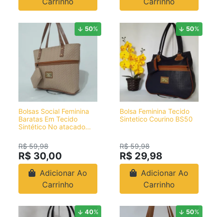
Carrinho
Carrinho
50
%
50
%
Bolsas Social Feminina
Bolsa Feminina Tecido
Baratas Em Tecido
Sintetico Courino BS50
Sintético No atacado
BS60
R$ 59,98
R$ 59,98
R$ 30,00
R$ 29,98
Adicionar Ao
Adicionar Ao
Carrinho
Carrinho
40
%
50
%