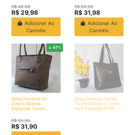
R$ 49,98
R$ 69,98
R$ 29,98
R$ 31,98
Adicionar Ao
Adicionar Ao
Carrinho
Carrinho
47
%
Bolsa Feminina De
Bolsa Feminina Barata
Ombro Grande
Tecido Sintético Corino
Espaçosa Tecido
Para Revenda BS36
Sintético Bs90
R$ 59,90
R$ 31,90