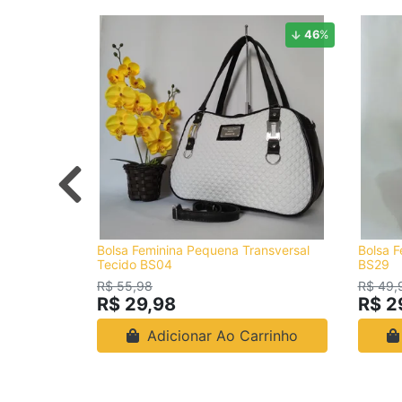
46
%
Bolsa Feminina Pequena Transversal
Bolsa F
Tecido BS04
BS29
R$ 55,98
R$ 49,
R$ 29,98
R$ 2
Adicionar Ao Carrinho