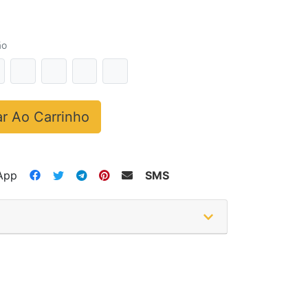
ão
r Ao Carrinho
App
SMS