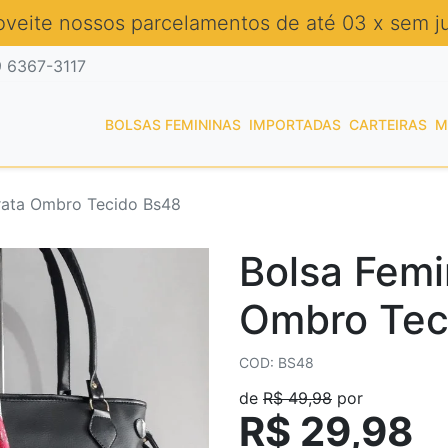
oveite nossos parcelamentos de até 03 x sem ju
9 6367-3117
BOLSAS FEMININAS
IMPORTADAS
CARTEIRAS
M
rata Ombro Tecido Bs48
Bolsa Femi
Ombro Tec
COD: BS48
de
R$ 49,98
por
R$ 29,98