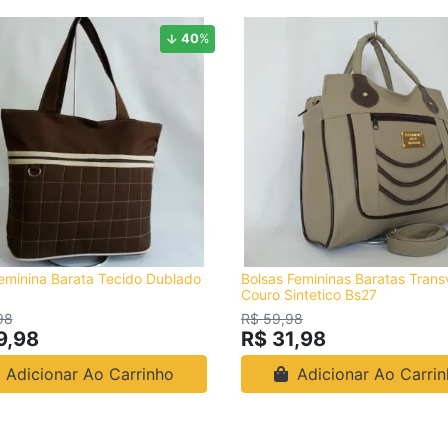
40
%
eminina Barata Tecido Dublado
Bolsas Femininas Baratas Trans
Couro Sintetico Bs27
98
R$ 59,98
9,98
R$ 31,98
Adicionar Ao Carrinho
Adicionar Ao Carri