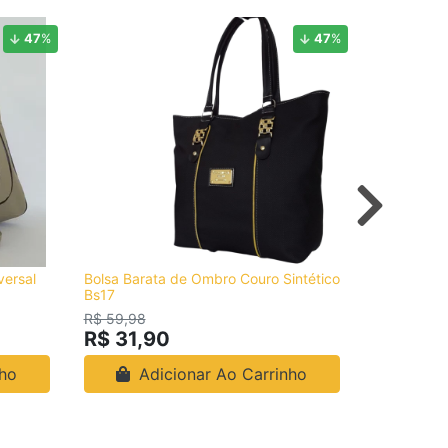
47
%
47
%
versal
Bolsa Barata de Ombro Couro Sintético
Bolsa Femi
Bs17
Sintético 
R$ 59,98
R$ 29,
R$ 31,90
nho
Adicionar Ao Carrinho