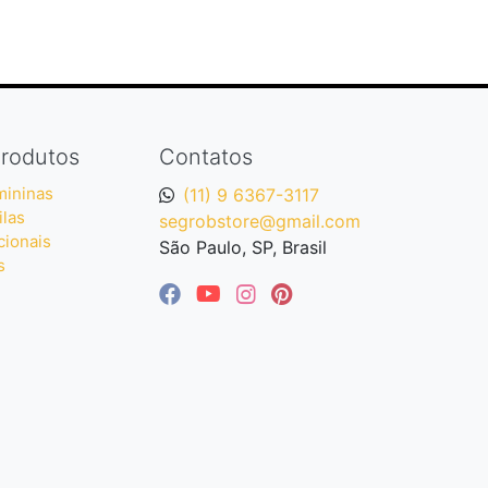
rodutos
Contatos
mininas
(11) 9 6367-3117
ilas
segrobstore@gmail.com
cionais
São Paulo, SP, Brasil
s