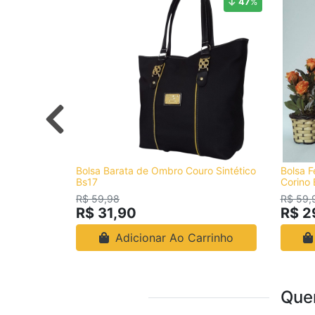
47
%
Bolsa Barata de Ombro Couro Sintético
Bolsa F
Bs17
Corino 
R$ 59,98
R$ 59,
R$ 31,90
R$ 2
Adicionar Ao Carrinho
Que