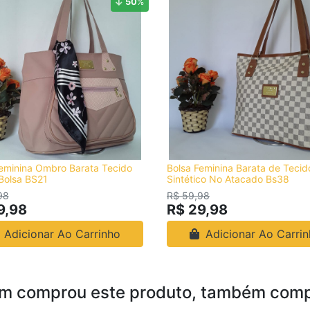
50
%
eminina Ombro Barata Tecido
Bolsa Feminina Barata de Tecid
Bolsa BS21
Sintético No Atacado Bs38
98
R$ 59,98
9,98
R$ 29,98
Adicionar Ao Carrinho
Adicionar Ao Carri
m comprou este produto, também comp