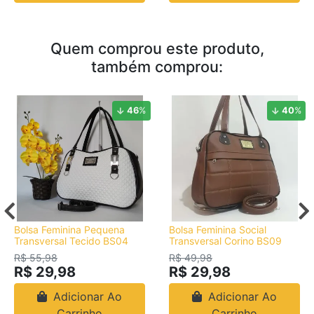
Quem comprou este produto,
também comprou:
46
%
40
%
Bolsa Feminina Pequena
Bolsa Feminina Social
Transversal Tecido BS04
Transversal Corino BS09
R$ 55,98
R$ 49,98
R$ 29,98
R$ 29,98
Adicionar Ao
Adicionar Ao
Carrinho
Carrinho